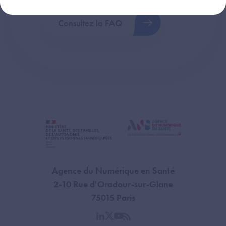
Consultez la FAQ
Agence du Numérique en Santé
2-10 Rue d'Oradour-sur-Glane
75015 Paris
linkedin
twitter
youtube
rss