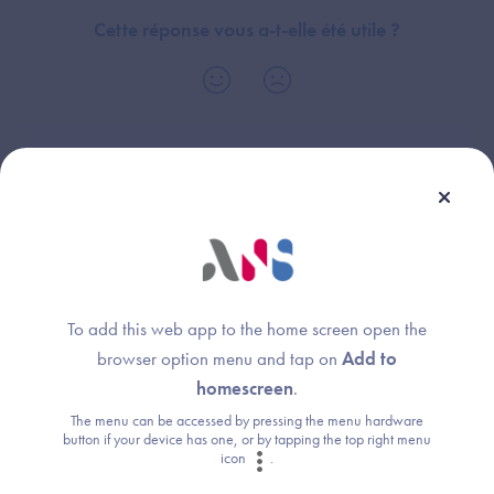
Cette réponse vous a-t-elle été utile ?
Thème :
Domaine Stratégie de continuité et de reprise d'activité - Prérequis et
objectifs
To add this web app to the home screen open the
browser option menu and tap on
Add to
Une question ?
homescreen
.
The menu can be accessed by pressing the menu hardware
Retrouvez les réponses aux questions les
button if your device has one, or by tapping the top right menu
icon
.
plus fréquentes (FAQ).