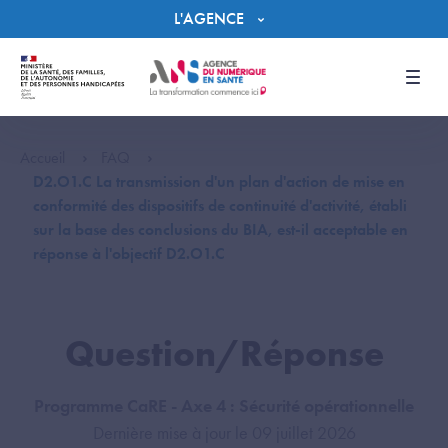
Panneau de gestion des cookies
L'AGENCE
Men
Accueil
FAQ
D2.O1.C La transmission d'un plan d'action de mise en
conformité des dispositifs de continuité d'activité, établi
sur la base des conclusions du BIA, est-il acceptable en
réponse à l'objectif D2.O1.C
Question/Réponse
Programme CaRE - Axe 4 : Sécurité opérationnelle
Dernière mise à jour le 09 juillet 2026