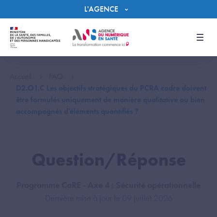
Panneau de gestion des cookies
L'AGENCE
Men
Accueil
FAQ
D2.O1.C Les objectifs stratégiques du PCRA cadre doivent
être formulés uniquement de manière qualitative ou bien
accompagnés d’éléments quantifiés ?
Question/Réponse
Programme CaRE - Axe 4 : Sécurité opérationnelle
Dernière mise à jour le 09 juillet 2026