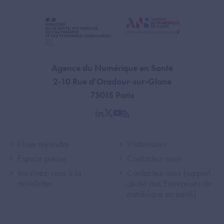
Agence du Numérique en Santé
2-10 Rue d'Oradour-sur-Glane
75015 Paris
linkedin
twitter
youtube
rss
Footer Left ANS
Footer Right A
Nous rejoindre
Webinaires
Espace presse
Contactez-nous
Inscrivez-vous à la
Contactez-nous (support
newsletter
dédié aux Entreprises du
numérique en santé)