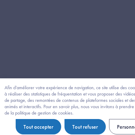
Afin d’améliorer votre expérience de navigation, ce site utilise des co
à réaliser des statistiques de fréquentation et vous proposer des vidéo
de partage, des remontées de contenus de plateformes sociales et de
animés et interactifs. Pour en savoir plus, nous vous invitons à prend
de la politique de gestion de cookies.
Tout accepter
Tout refuser
Personna