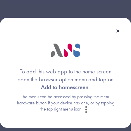
Une question ?
Retrouvez les réponses aux questions les
plus fréquentes (FAQ).
To add this web app to the home screen
open the browser option menu and tap on
Consultez la FAQ
Add to homescreen
.
The menu can be accessed by pressing the menu
hardware button if your device has one, or by tapping
the top right menu icon
.