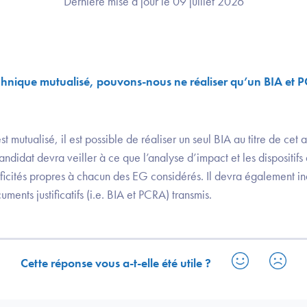
Dernière mise à jour le 09 juillet 2026
chnique mutualisé, pouvons-nous ne réaliser qu’un BIA et 
t mutualisé, il est possible de réaliser un seul BIA au titre de cet
didat devra veiller à ce que l’analyse d’impact et les dispositifs d
cificités propres à chacun des EG considérés. Il devra également i
ents justificatifs (i.e. BIA et PCRA) transmis.
Cette réponse vous a-t-elle été utile ?