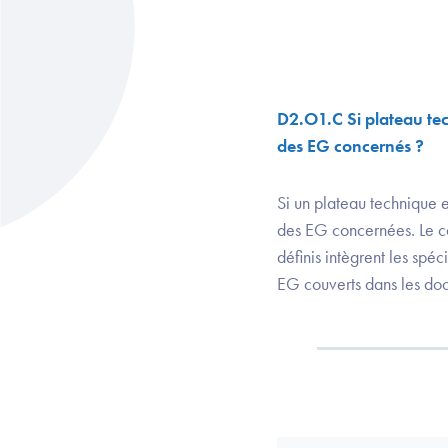
D2.O1.C Si plateau te
des EG concernés ?
Si un plateau technique es
des EG concernées. Le can
définis intègrent les spé
EG couverts dans les docum