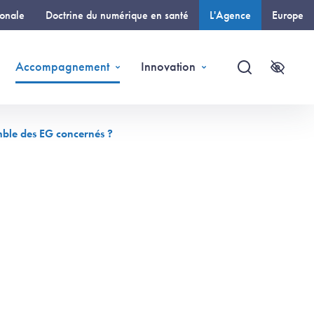
ionale
Doctrine du numérique en santé
L'Agence
Europe
(page courante)
Accompagnement
Innovation
Recherche
Accessi
mble des EG concernés ?