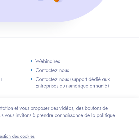
S
Footer Right ANS
Webinaires
Contactez-nous
er
Contactez-nous (support dédié aux
Entreprises du numérique en santé)
Besoin
d'être
guidé
entation et vous proposer des vidéos, des boutons de
?
us vous invitons à prendre connaissance de la politique
Trouvez
l'information
ou
Service-public.fr
Mentions légales
la
gestion des cookies
an du site
Accessibilité : partiellement conforme
démarche