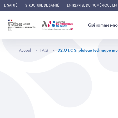
Panneau de gestion des cookies
E-SANTÉ
STRUCTURE DE SANTÉ
ENTREPRISE DU NUMÉRIQUE EN
Qui sommes-no
Accueil
FAQ
D2.O1.C Si plateau technique mut