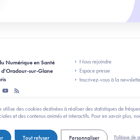
Footer Left AN
Nous rejoindre
du Numérique en Santé
Espace presse
 d'Oradour-sur-Glane
ris
Inscrivez-vous à la newslett
tter
youtube
rss
 utilise des cookies destinées à réaliser des statistiques de fréqu
les et des contenus animés et interactifs. Pour en savoir plus, no
onomie et des personnes handicapées
Legifrance.gouv.fr
Politique de 
er
Tout refuser
Personnaliser
Politique de gestion de cookies
Gestion des cookies
Pl