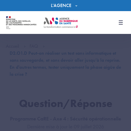
Panneau de gestion des cookies
L'AGENCE
Men
Accueil
FAQ
D2.O1.D Peut-on réaliser un test sans informatique et
sans sauvegarde, et sans devoir aller jusqu'à la reprise.
En d'autres termes, tester uniquement la phase aigüe de
la crise ?
Question/Réponse
Programme CaRE - Axe 4 : Sécurité opérationnelle
Dernière mise à jour le 09 juillet 2026