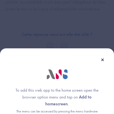
activité. Les candidats n’ont donc pas l’obligatoire de faire
porter le test sur le risque d’indisponibilité informatique.
Cette réponse vous a-t-elle été utile ?
Thème :
Domaine Stratégie de continuité et de reprise d'activité - Prérequis et
objectifs
To add this web app to the home screen open the
browser option menu and tap on
Add to
homescreen
.
The menu can be accessed by pressing the menu hardware