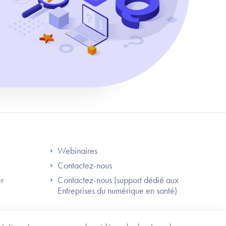
S
Footer Right ANS
Webinaires
Contactez-nous
er
Contactez-nous (support dédié aux
Entreprises du numérique en santé)
Besoin
d'être
guidé