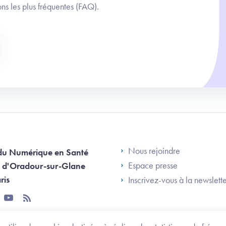
ns les plus fréquentes (FAQ).
Footer Left AN
Nous rejoindre
du Numérique en Santé
Espace presse
 d'Oradour-sur-Glane
ris
Inscrivez-vous à la newslett
tter
youtube
rss