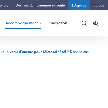
ionale
Doctrine du numérique en santé
L'Agence
Europe
(page courante)
Accompagnement
Innovation
Recherche
Accessi
Quel niveau d’attente pour Microsoft 365 ? Dans le cas