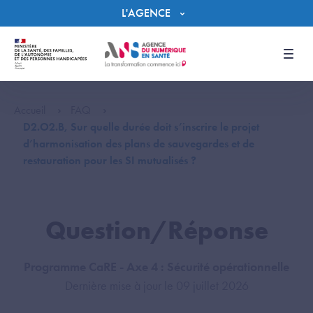
Panneau de gestion des cookies
L'AGENCE
Men
Accueil
FAQ
D2.O2.B, Sur quelle durée doit s’inscrire le projet
d’harmonisation des plans de sauvegardes et de
restauration pour les SI mutualisés ?
Question/Réponse
Programme CaRE - Axe 4 : Sécurité opérationnelle
Dernière mise à jour le 09 juillet 2026