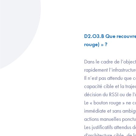
D2.O3.B Que recouvre 
rouge) » ?
Dans le cadre de l’objec
rapidement l’infrastructu
Il n’est pas attendu que 
capacité cible et la traj
décision du RSSI ou de l’
Le « bouton rouge » ne co
immédiate et sans ambiguï
actions manuelles ponct
Les justificatifs attendu
d’architecture cible, de 