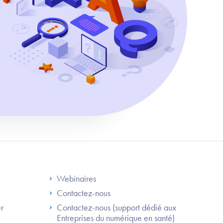
S
Footer Right ANS
Webinaires
Contactez-nous
er
Contactez-nous (support dédié aux
Entreprises du numérique en santé)