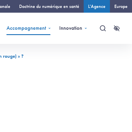
ionale
Doctrine du numérique en santé
L'Agence
Europe
(page courante)
Accompagnement
Innovation
Recherche
Accessi
n rouge) » ?