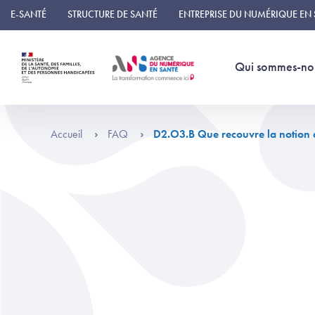
Panneau de gestion des cookies
E-SANTÉ
STRUCTURE DE SANTÉ
ENTREPRISE DU NUMÉRIQUE EN
Qui sommes-no
Accueil
FAQ
D2.O3.B Que recouvre la notion d