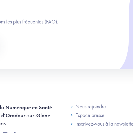
ns les plus fréquentes (FAQ).
Footer Left AN
Nous rejoindre
du Numérique en Santé
Espace presse
 d'Oradour-sur-Glane
ris
Inscrivez-vous à la newslett