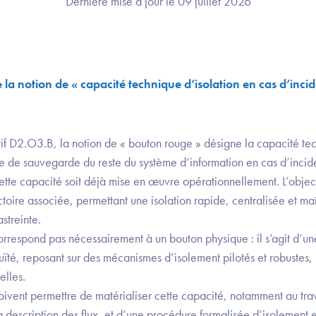
Dernière mise à jour le 09 juillet 2026
la notion de « capacité technique d’isolation en cas d’inc
tif D2.O3.B, la notion de « bouton rouge » désigne la capacité tec
re de sauvegarde du reste du système d’information en cas d’incid
cette capacité soit déjà mise en œuvre opérationnellement. L’objecti
ectoire associée, permettant une isolation rapide, centralisée et ma
astreinte.
rrespond pas nécessairement à un bouton physique : il s’agit d’un
té, reposant sur des mécanismes d’isolement pilotés et robustes, 
uelles.
s doivent permettre de matérialiser cette capacité, notamment au tr
la description des flux, et d’une procédure formalisée d’isolement 