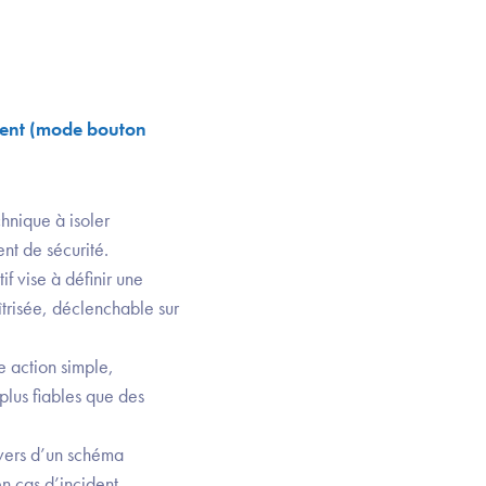
ident (mode bouton
hnique à isoler
ent de sécurité.
f vise à définir une
îtrisée, déclenchable sur
e action simple,
plus fiables que des
avers d’un schéma
en cas d’incident.