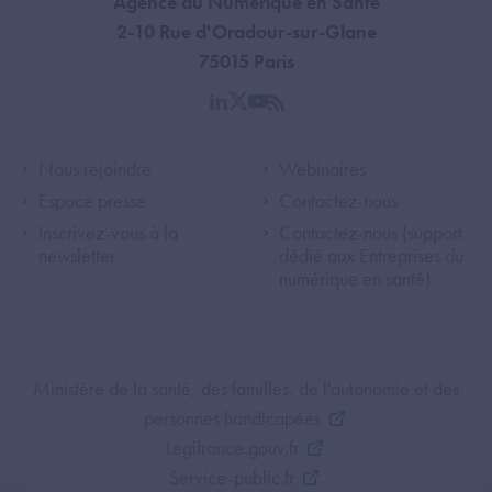
Agence du Numérique en Santé
2-10 Rue d'Oradour-sur-Glane
75015 Paris
linkedin
twitter
youtube
rss
Footer Left ANS
Footer Right A
Nous rejoindre
Webinaires
Espace presse
Contactez-nous
Inscrivez-vous à la
Contactez-nous (support
newsletter
dédié aux Entreprises du
numérique en santé)
Footer Bottom ANS
Ministère de la santé, des familles, de l'autonomie et des
personnes handicapées
Legifrance.gouv.fr
Service-public.fr