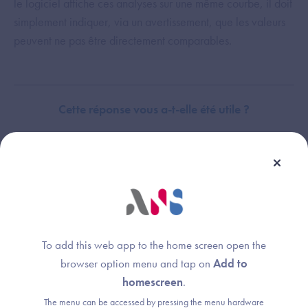
le logiciel affiche ces analyses sur une même courbe, il doit
simplement indiquer, via un avertissement, que les valeurs
peuvent ne pas être directement comparables.
Cette réponse vous a-t-elle été utile ?
Dispositif(s) concerné(s) :
Thème :
Logiciel de Gestion de Cabinet (LGC-MdV)
Exigences et preuves
To add this web app to the home screen open the
browser option menu and tap on
Add to
homescreen
.
The menu can be accessed by pressing the menu hardware