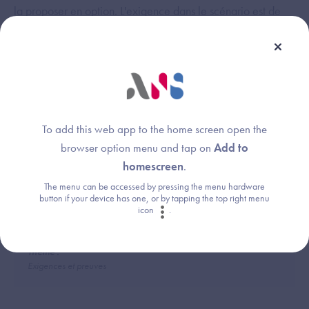
la proposer en option. L'exigence dans le scénario est de
pouvoir afficher la partie narrative en appliquant soit la
feuille de style du producteur, soit celle du consommateur.
Si la feuille de style reçue présente un risque de sécurité, il
est tout à fait justifié de ne pas l'appliquer et d'utiliser
uniquement la vôtre.
To add this web app to the home screen open the
browser option menu and tap on
Add to
homescreen
.
Cette réponse vous a-t-elle été utile ?
The menu can be accessed by pressing the menu hardware
button if your device has one, or by tapping the top right menu
icon
.
Thème :
Exigences et preuves