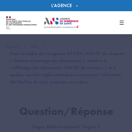
Panneau de gestion des cookies
L'AGENCE
Men
Accueil
FAQ
Dans le cadre de l’exigence SC.CDA.VISU.01 du chapitre
« Gestion et partage des documents », relative à
l’affichage des documents CDA R2 de niveaux 1 et 3,
quelles sont les règles attendues concernant l’utilisation
des feuilles de style associées aux docu
Question/Réponse
Ségur Référencement Vague 2