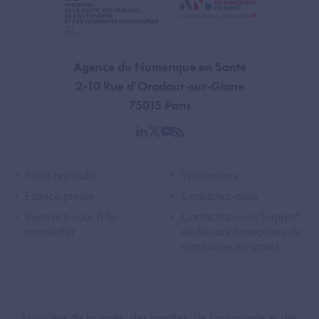
Agence du Numérique en Santé
2-10 Rue d'Oradour-sur-Glane
75015 Paris
linkedin
twitter
youtube
rss
Footer Left ANS
Footer Right A
Nous rejoindre
Webinaires
Espace presse
Contactez-nous
Inscrivez-vous à la
Contactez-nous (support
newsletter
dédié aux Entreprises du
numérique en santé)
Footer Bottom ANS
Ministère de la santé, des familles, de l'autonomie et des