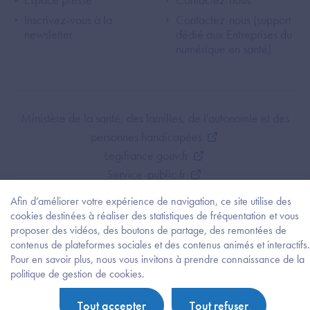
Inscrivez-vous à la
Contactez-nous (support
newsletter
dédié aux Entreprises du
numérique en santé)
Footer Bottom ANS
Ministère de la santé, des familles, de l'autonomie et des
personnes handicapées
Legifrance.gouv.fr
Service-public.fr
Mentions légales
Afin d’améliorer votre expérience de navigation, ce site utilise des
Politique de protection des données personnelles
cookies destinées à réaliser des statistiques de fréquentation et vous
Politique de gestion de cookies
proposer des vidéos, des boutons de partage, des remontées de
contenus de plateformes sociales et des contenus animés et interactifs.
Gestion des cookies
Pour en savoir plus, nous vous invitons à prendre connaissance de la
Plan du site
Besoi
politique de gestion de cookies.
d'être
Accessibilité : partiellement conforme
guidé
Tout accepter
Tout refuser
?