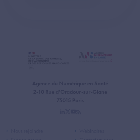
Agence du Numérique en Santé
2-10 Rue d'Oradour-sur-Glane
75015 Paris
linkedin
twitter
youtube
rss
Footer Left ANS
Footer Right A
Nous rejoindre
Webinaires
Espace presse
Contactez-nous