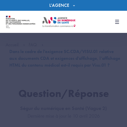
Panneau de gestion des cookies
L'AGENCE
Men
Accueil
FAQ
Dans le cadre de l'exigence SC.CDA/VISU.01 relative
aux documents CDA et exigences d'affichage, l’affichage
HTML du contenu médical est-il requis par Visu.01 ?
Question/Réponse
Ségur du numérique en Santé (Vague 2)
Dernière mise à jour le 10 avril 2026