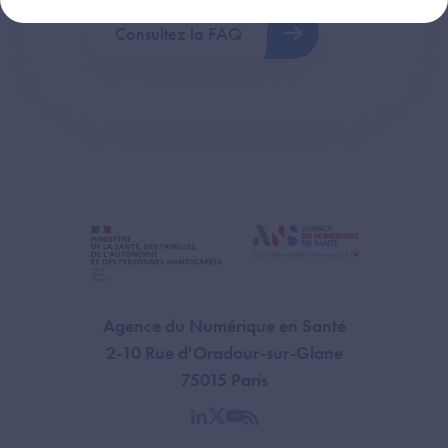
Consultez la FAQ
Agence du Numérique en Santé
2-10 Rue d'Oradour-sur-Glane
75015 Paris
linkedin
twitter
youtube
rss