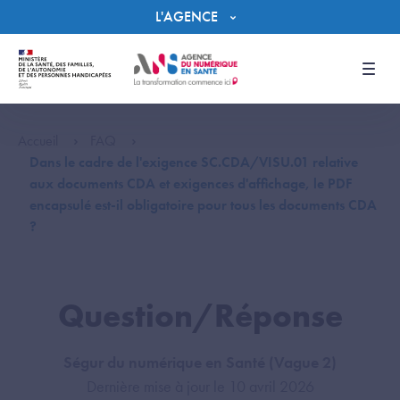
Panneau de gestion des cookies
L'AGENCE
Men
Accueil
FAQ
Dans le cadre de l'exigence SC.CDA/VISU.01 relative
aux documents CDA et exigences d'affichage, le PDF
encapsulé est-il obligatoire pour tous les documents CDA
?
Question/Réponse
Ségur du numérique en Santé (Vague 2)
Dernière mise à jour le 10 avril 2026