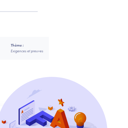
Thème :
Exigences et preuves