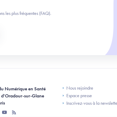
ns les plus fréquentes (FAQ).
Footer Left AN
Nous rejoindre
du Numérique en Santé
Espace presse
 d'Oradour-sur-Glane
ris
Inscrivez-vous à la newslett
tter
youtube
rss