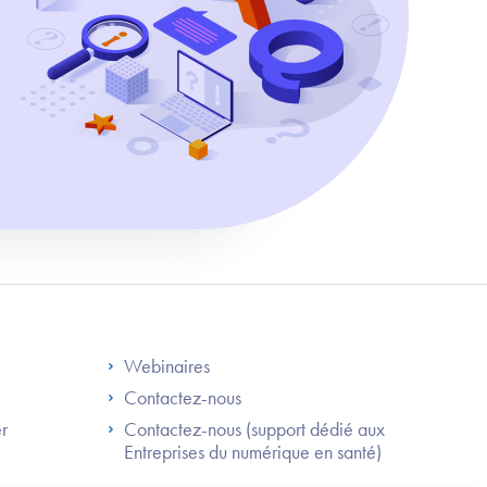
S
Footer Right ANS
Webinaires
Contactez-nous
er
Contactez-nous (support dédié aux
Entreprises du numérique en santé)
Besoin