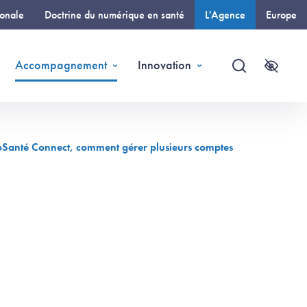
ionale
Doctrine du numérique en santé
L'Agence
Europe
(page courante)
Accompagnement
Innovation
Recherche
Accessi
 ProSanté Connect, comment gérer plusieurs comptes