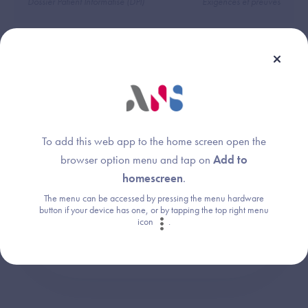
Dossier Patient Informatisé (DPI)
Exigences et preuves
Une question ?
To add this web app to the home screen open the
Retrouvez les réponses aux questions les
browser option menu and tap on
Add to
plus fréquentes (FAQ).
homescreen
.
The menu can be accessed by pressing the menu hardware
button if your device has one, or by tapping the top right menu
Consultez la FAQ
icon
.