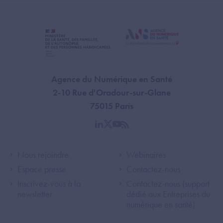
Agence du Numérique en Santé
2-10 Rue d'Oradour-sur-Glane
75015 Paris
linkedin
twitter
youtube
rss
Footer Left ANS
Footer Right A
Nous rejoindre
Webinaires
Espace presse
Contactez-nous
Inscrivez-vous à la
Contactez-nous (support
newsletter
dédié aux Entreprises du
numérique en santé)