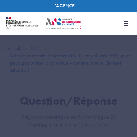
Panneau de gestion des cookies
L'AGENCE
Men
Accueil
FAQ
Dans le cadre de l'exigence UX.10, en utilisant FHIR, je ne
peux pas utiliser « voie/rue » comme critère. Qu’est-il
attendu ?
Question/Réponse
Ségur du numérique en Santé (Vague 2)
Dernière mise à jour le 30 mars 2026