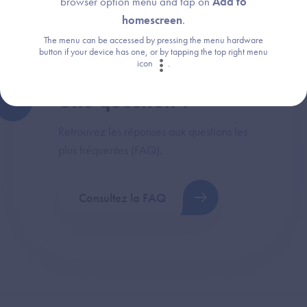
browser option menu and tap on
Add to
homescreen
.
The menu can be accessed by pressing the menu hardware
button if your device has one, or by tapping the top right menu
icon
.
Une question ?
Retrouvez les réponses aux questions les
plus fréquentes (FAQ).
Consultez la FAQ