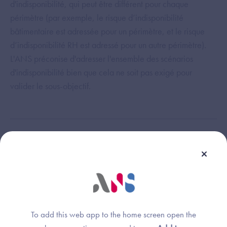
d'indisponibilité, qui peut être différent pour chaque
périmètre (par exemple, le risque d’indisponibilité
bâtimentaire est adressée pour un périmètre, et le risque
d’indisponibilité RH est adressé pour un autre périmètre).
L'ANS préconise d'adresser l'ensemble des scénarios
d'indisponibilité bien que cela ne soit pas exigé pour
valider le sous-objectif.
Cette réponse vous a-t-elle été utile ?
Thème :
Domaine Stratégie de continuité et de reprise d'activité - Prérequis et
To add this web app to the home screen open the
objectifs