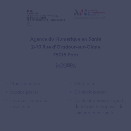
Agence du Numérique en Santé
2-10 Rue d'Oradour-sur-Glane
75015 Paris
linkedin
twitter
youtube
rss
Footer Left ANS
Footer Right A
Nous rejoindre
Webinaires
Espace presse
Contactez-nous
Inscrivez-vous à la
Contactez-nous (support
newsletter
dédié aux Entreprises du
numérique en santé)