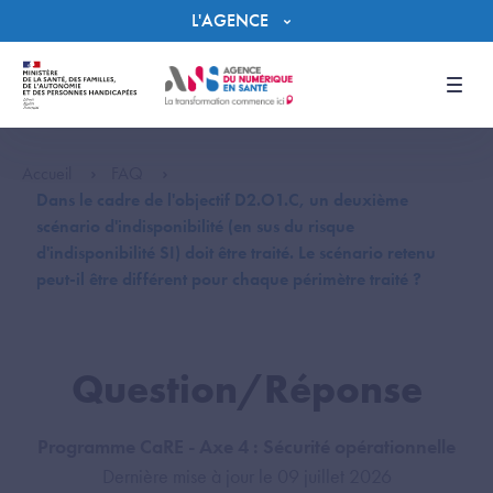
Panneau de gestion des cookies
L'AGENCE
Men
Accueil
FAQ
Dans le cadre de l'objectif D2.O1.C, un deuxième
scénario d'indisponibilité (en sus du risque
d'indisponibilité SI) doit être traité. Le scénario retenu
peut-il être différent pour chaque périmètre traité ?
Question/Réponse
Programme CaRE - Axe 4 : Sécurité opérationnelle
Dernière mise à jour le 09 juillet 2026