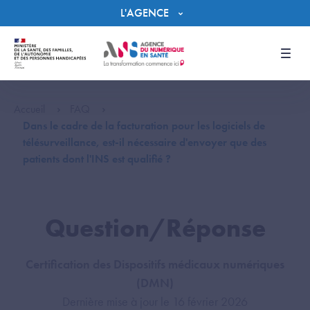
Panneau de gestion des cookies
L'AGENCE
Men
Accueil
FAQ
Dans le cadre de la facturation pour les logiciels de
télésurveillance, est-il nécessaire d'envoyer que des
patients dont l'INS est qualifié ?
Question/Réponse
Certification des Dispositifs médicaux numériques
(DMN)
Dernière mise à jour le 16 février 2026