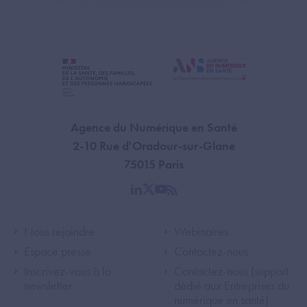
Agence du Numérique en Santé
2-10 Rue d'Oradour-sur-Glane
75015 Paris
linkedin
twitter
youtube
rss
Footer Left ANS
Footer Right A
Nous rejoindre
Webinaires
Espace presse
Contactez-nous
Inscrivez-vous à la
Contactez-nous (support
newsletter
dédié aux Entreprises du
numérique en santé)