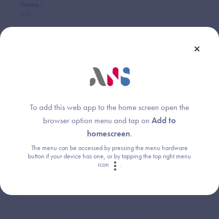
Thème :
INS
Une question ?
To add this web app to the home screen open the
Retrouvez les réponses aux questions les
browser option menu and tap on
Add to
plus fréquentes (FAQ).
homescreen
.
The menu can be accessed by pressing the menu hardware
button if your device has one, or by tapping the top right menu
icon
.
Consultez la FAQ