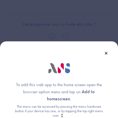
Cette réponse vous a-t-elle été utile ?
Dispositif(s) concerné(s) :
Thème :
Logiciel de Gestion de Cabinet (LGC-MdV)
Exigences et preuves
To add this web app to the home screen open the
browser option menu and tap on
Add to
homescreen
.
Une question ?
The menu can be accessed by pressing the menu hardware
button if your device has one, or by tapping the top right menu
Retrouvez les réponses aux questions les
icon
.