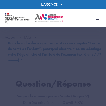
Panneau de gestion des cookies
L'AGENCE
Men
Accueil
FAQ
Dans le cadre des exigences relatives au chapitre "Carnet
de santé de l'enfant", pourquoi observe-t-on un décalage
entre l’âge affiché et l’intitulé de l’examen (ex. 6 ans / 7ᵉ
année) ?
Question/Réponse
Ségur du numérique en Santé (Vague 2)
Dernière mise à jour le 10 avril 2026