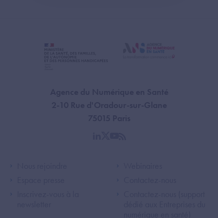
Agence du Numérique en Santé
2-10 Rue d'Oradour-sur-Glane
75015 Paris
linkedin
twitter
youtube
rss
Footer Left ANS
Footer Right A
Nous rejoindre
Webinaires
Espace presse
Contactez-nous
Inscrivez-vous à la
Contactez-nous (support
newsletter
dédié aux Entreprises du
numérique en santé)