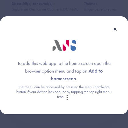
Dispositif(s) concerné(s) :
Thème :
Logiciel de Gestion de Cabinet (LGC-MdV)
Exigences et preuves
Une question ?
To add this web app to the home screen open the
Retrouvez les réponses aux questions les
browser option menu and tap on
Add to
plus fréquentes (FAQ).
homescreen
.
The menu can be accessed by pressing the menu hardware
button if your device has one, or by tapping the top right menu
icon
.
Consultez la FAQ