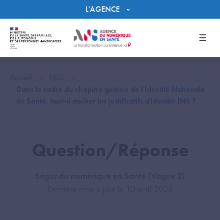
Panneau de gestion des cookies
L'AGENCE
Men
Accueil
FAQ
Dans le cadre du chapitre gestion de l'Identité Nationale
de Santé, faut-il stocker les justificatifs d'identité INS ?
Question/Réponse
Ségur du numérique en Santé (Vague 2)
Dernière mise à jour le 10 avril 2026