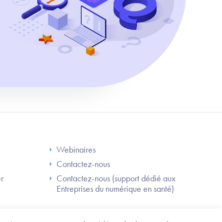
S
Footer Right ANS
Webinaires
Contactez-nous
er
Contactez-nous (support dédié aux
Entreprises du numérique en santé)
Besoin
d'être
guidé