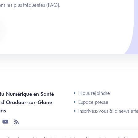
ns les plus fréquentes (FAQ).
Footer Left AN
Nous rejoindre
du Numérique en Santé
Espace presse
 d'Oradour-sur-Glane
ris
Inscrivez-vous à la newslett
tter
youtube
rss