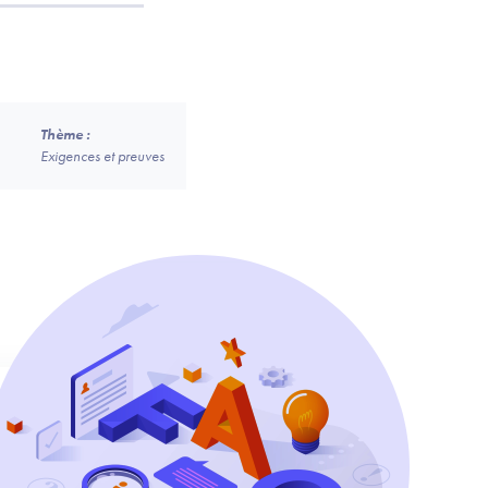
Thème :
Exigences et preuves