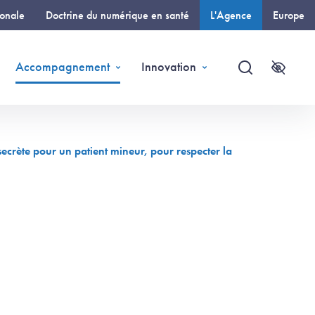
ionale
Doctrine du numérique en santé
L'Agence
Europe
(page courante)
Accompagnement
Innovation
Recherche
Accessi
secrète pour un patient mineur, pour respecter la