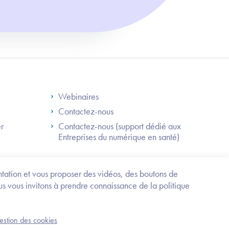
S
Footer Right ANS
Webinaires
Contactez-nous
er
Contactez-nous (support dédié aux
Entreprises du numérique en santé)
Besoin
d'être
guidé
entation et vous proposer des vidéos, des boutons de
?
us vous invitons à prendre connaissance de la politique
Trouvez
l'information
ou
Service-public.fr
Mentions légales
la
gestion des cookies
an du site
Accessibilité : partiellement conforme
démarche