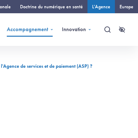
ionale
Doctrine du numérique en santé
L'Agence
Europe
(page courante)
Accompagnement
Innovation
Recherche
Accessi
 l'Agence de services et de paiement (ASP) ?