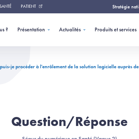
 SANTÉ
PATIENT
Stratégie nat
us ?
Présentation
Actualités
Produits et services
is-je procéder à l'enrôlement de la solution logicielle auprès de
Question/Réponse
Ségur du numérique en Santé (Vague 2)