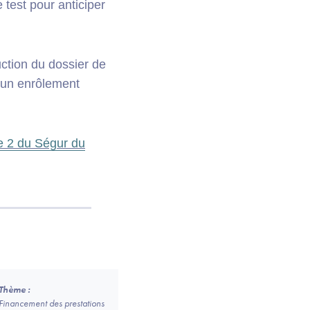
test pour anticiper
uction du dossier de
 un enrôlement
 2 du Ségur du
Thème :
Financement des prestations