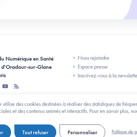
Footer Left AN
Nous rejoindre
du Numérique en Santé
Espace presse
 d'Oradour-sur-Glane
ris
Inscrivez-vous à la newslett
tter
youtube
rss
 utilise des cookies destinées à réaliser des statistiques de fréqu
les et des contenus animés et interactifs. Pour en savoir plus, no
onomie et des personnes handicapées
Legifrance.gouv.fr
Politique de 
er
Tout refuser
Personnaliser
Politique de gestion de cookies
Gestion des cookies
Pl