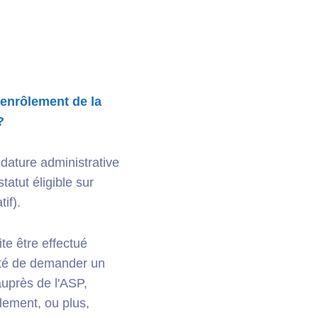
'enrôlement de la
?
dature administrative
tatut éligible sur
if).
te être effectué
lité de demander un
auprès de l'ASP,
lement, ou plus,