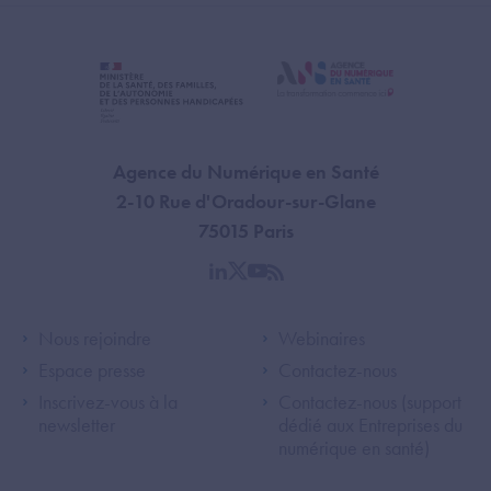
Agence du Numérique en Santé
2-10 Rue d'Oradour-sur-Glane
75015 Paris
linkedin
twitter
youtube
rss
Footer Left ANS
Footer Right A
Nous rejoindre
Webinaires
Espace presse
Contactez-nous
Inscrivez-vous à la
Contactez-nous (support
newsletter
dédié aux Entreprises du
numérique en santé)