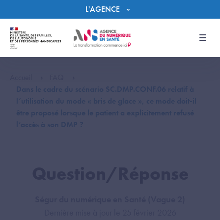
Panneau de gestion des cookies
L'AGENCE
Men
Accueil
FAQ
Dans le cadre du scénario SC.DMP.CONF.06 relatif à
l’utilisation du mode « bris de glace », ce mode doit-il
être proposé lorsque le patient a explicitement refusé
l’accès à son DMP ?
Question/Réponse
Ségur du numérique en Santé (Vague 2)
Dernière mise à jour le 25 février 2026