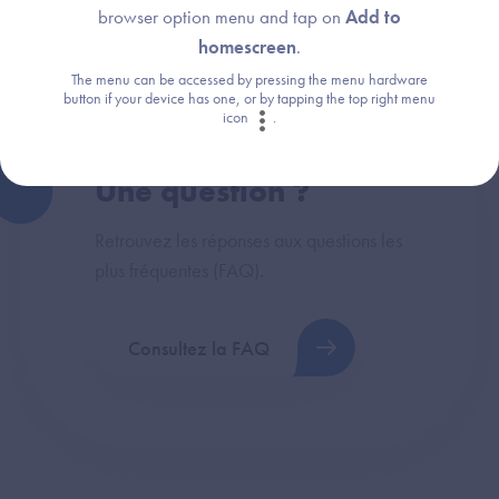
Logiciel de Gestion de Cabinet (LGC-MdV)
Exigences et preuves
browser option menu and tap on
Add to
homescreen
.
The menu can be accessed by pressing the menu hardware
button if your device has one, or by tapping the top right menu
icon
.
Une question ?
Retrouvez les réponses aux questions les
plus fréquentes (FAQ).
Consultez la FAQ