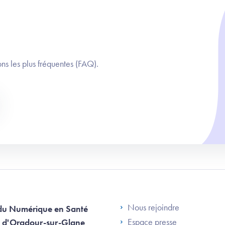
ns les plus fréquentes (FAQ).
Footer Left AN
Nous rejoindre
du Numérique en Santé
Espace presse
 d'Oradour-sur-Glane