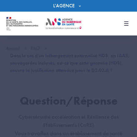
Panneau de gestion des cookies
L'AGENCE
Men
Accueil
FAQ
Dans le cas d'un hébergement externalisé HDS, en IAAS,
sauvegardes incluses, est-ce que cette garantie (HDS),
couvre la justification attendue pour le D2.02.A ?
Question/Réponse
Cybersécurité accélération et Résilience des
Etablissements (CaRE)
Vous travaillez dans un établissement de santé