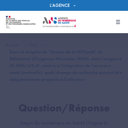
Panneau de gestion des cookies
L'AGENCE
Men
Accueil
FAQ
Dans le chapitre de "Gestion de la MSSanté" du
Référentiel d'Exigences Minimales (REM), dans l’exigence
SC.MSS/UX.41 relative à l'intégration de l'annuaire
santé (sentinelle), quels champs de recherche doivent être
obligatoirement proposés à l'utilisateur
Question/Réponse
Ségur du numérique en Santé (Vague 2)