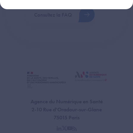
Consultez la FAQ
Agence du Numérique en Santé
2-10 Rue d'Oradour-sur-Glane
75015 Paris
linkedin
twitter
youtube
rss