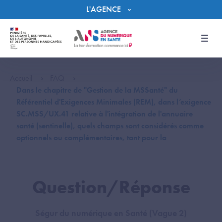
Panneau de gestion des cookies
L'AGENCE
Men
Accueil
FAQ
Dans le chapitre de "Gestion de la MSSanté" du
Référentiel d'Exigences Minimales (REM), dans l’exigence
SC.MSS/UX.41 relative à l'intégration de l'annuaire
santé (sentinelle), quels champs sont considérés comme
optionnels ou complémentaires, tant pour la
Question/Réponse
Ségur du numérique en Santé (Vague 2)