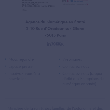
Agence du Numérique en Santé
2-10 Rue d'Oradour-sur-Glane
75015 Paris
linkedin
twitter
youtube
rss
Footer Left ANS
Footer Right A
Nous rejoindre
Webinaires
Espace presse
Contactez-nous
Inscrivez-vous à la
Contactez-nous (support
newsletter
dédié aux Entreprises du
numérique en santé)
Footer Bottom ANS
Ministère de la santé, des familles, de l'autonomie et des