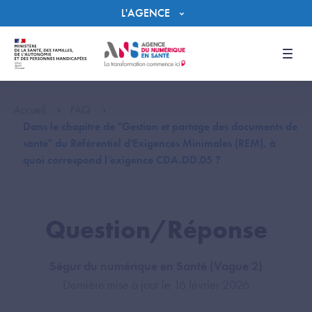
Panneau de gestion des cookies
L'AGENCE
Men
Accueil
FAQ
Dans le chapitre de "Gestion et partage des documents de
santé" du Référentiel d'Exigences Minimales (REM), à
quoi correspond l’exigence CDA.DD.05 ?
Question/Réponse
Ségur du numérique en Santé (Vague 2)
Dernière mise à jour le 16 février 2026