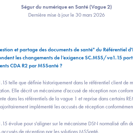
Ségur du numérique en Santé (Vague 2)
Dernière mise à jour le 30 mars 2026
estion et partage des documents de santé" du Référentiel 
ondent les changements de l’exigence SC.MSS/va1.15 porta
ents CDA R2 par MSSanté ?
 telle que définie historiquement dans le référentiel client de
ation. Elle décrit un mécanisme d’accusé de réception non confo
te dans les référentiels de la vague 1 et reprise dans certains R
t majoritairement implémenté les accusés de réception conformémen
5 évolue pour s'aligner sur le mécanisme DSN normalisé afin de
s accusés de réception par les solutions MSSanté.