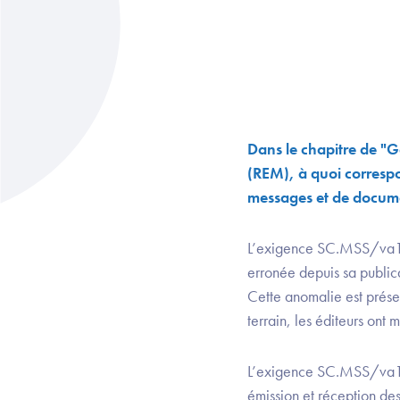
Dans le chapitre de "G
(REM), à quoi corresp
messages et de docum
L’exigence SC.MSS/va1.15
erronée depuis sa public
Cette anomalie est présen
terrain, les éditeurs on
L’exigence SC.MSS/va1.1
émission et réception de