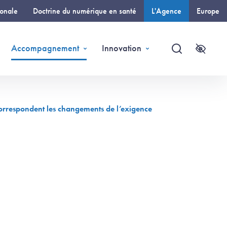
ionale
Doctrine du numérique en santé
L'Agence
Europe
(page courante)
Accompagnement
Innovation
Recherche
Accessi
correspondent les changements de l’exigence