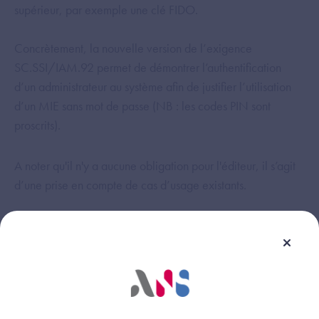
supérieur, par exemple une clé FIDO.
Concrètement, la nouvelle version de l’exigence
SC.SSI/IAM.92 permet de démontrer l’authentification
d’un administrateur au système afin de justifier l’utilisation
d’un MIE sans mot de passe (NB : les codes PIN sont
proscrits).
A noter qu'il n'y a aucune obligation pour l'éditeur, il s’agit
d’une prise en compte de cas d’usage existants.
Cette réponse vous a-t-elle été utile ?