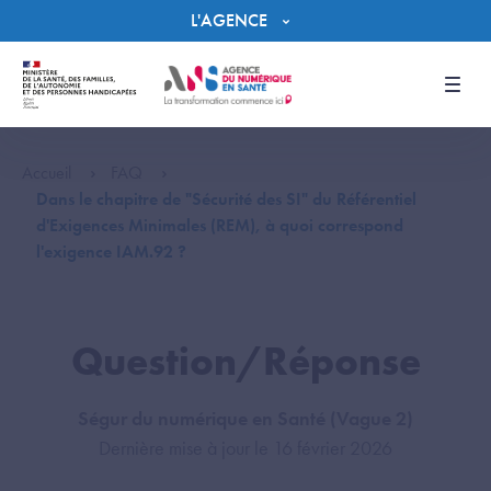
Panneau de gestion des cookies
L'AGENCE
Men
Accueil
FAQ
Dans le chapitre de "Sécurité des SI" du Référentiel
d'Exigences Minimales (REM), à quoi correspond
l'exigence IAM.92 ?
Question/Réponse
Ségur du numérique en Santé (Vague 2)
Dernière mise à jour le 16 février 2026