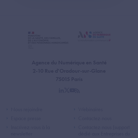
Agence du Numérique en Santé
2-10 Rue d'Oradour-sur-Glane
75015 Paris
linkedin
twitter
youtube
rss
Footer Left ANS
Footer Right A
Nous rejoindre
Webinaires
Espace presse
Contactez-nous
Inscrivez-vous à la
Contactez-nous (support
newsletter
dédié aux Entreprises du