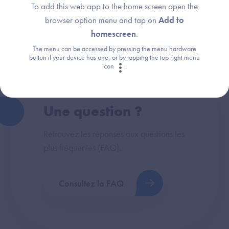
To add this web app to the home screen open the
Dispositif(s) concerné(s) :
Thème :
browser option menu and tap on
Add to
DRIMbox
Exigences et preuves
homescreen
.
The menu can be accessed by pressing the menu hardware
button if your device has one, or by tapping the top right menu
icon
.
Une question ?
Retrouvez les réponses aux questions les
plus fréquentes (FAQ).
Consultez la FAQ