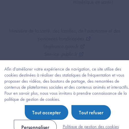
numérique en santé)
Footer Bottom ANS
Ministère de la santé, des familles, de l'autonomie et des
personnes handicapées
Legifrance.gouv.fr
Service-public.fr
Mentions légales
Afin d’améliorer votre expérience de navigation, ce site utilise des
Politique de protection des données personnelles
cookies destinées à réaliser des statistiques de fréquentation et vous
Politique de gestion de cookies
proposer des vidéos, des boutons de partage, des remontées de
Gestion des cookies
contenus de plateformes sociales et des contenus animés et interactifs.
Plan du site
Pour en savoir plus, nous vous invitons à prendre connaissance de la
Besoi
politique de gestion de cookies.
Accessibilité : partiellement conforme
d'être
guidé
Tout accepter
Tout refuser
?
Trouv
l'info
Politique de gestion des cookies
Personnaliser
ou