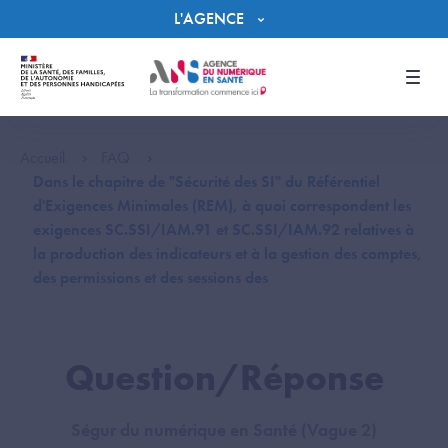
Panneau de gestion des cookies
L'AGENCE
Men
Accueil
FAQ
Dans le chapitre de "Sécurité des SI" du Référentiel
d'Exigences Minimales (REM), à quoi correspondent les
exigences SC.SSI/IAM.91 et SC.SSI/IAM.92 relatives à
la production des indicateurs et à la gestion des comptes,
des permissions et des sessions des
Question/Réponse
Ségur du numérique en Santé (Vague 2)