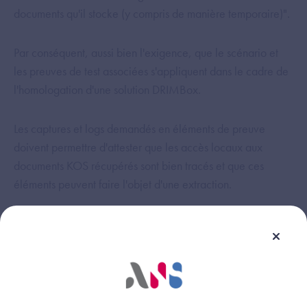
documents qu'il stocke (y compris de manière temporaire)".
Par conséquent, aussi bien l'exigence, que le scénario et
les preuves de test associées s'appliquent dans le cadre de
l'homologation d'une solution DRIMBox.
Les captures et logs demandés en éléments de preuve
doivent permettre d'attester que les accès locaux aux
documents KOS récupérés sont bien tracés et que ces
éléments peuvent faire l'objet d'une extraction.
Cette réponse vous a-t-elle été utile ?