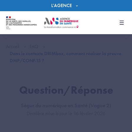
Panneau de gestion des cookies
L'AGENCE
Men
Accueil
FAQ
Dans le contexte DRIMbox, comment réaliser la preuve
DMP/CONF.15 ?
Question/Réponse
Ségur du numérique en Santé (Vague 2)
Dernière mise à jour le 16 février 2026