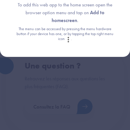
To add this web app to the home screen open the
Dispositif(s) concerné(s) :
Thème :
browser option menu and tap on
Add to
DRIMbox
DRIMbox
homescreen
.
The menu can be accessed by pressing the menu hardware
button if your device has one, or by tapping the top right menu
icon
.
Une question ?
Retrouvez les réponses aux questions les
plus fréquentes (FAQ).
Consultez la FAQ