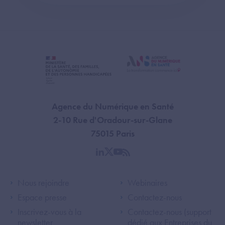
Agence du Numérique en Santé
2-10 Rue d'Oradour-sur-Glane
75015 Paris
linkedin
twitter
youtube
rss
Footer Left ANS
Footer Right A
Nous rejoindre
Webinaires
Espace presse
Contactez-nous
Inscrivez-vous à la
Contactez-nous (support
newsletter
dédié aux Entreprises du