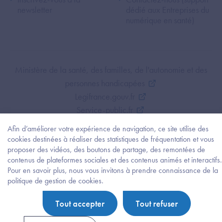
newsletter
dédié aux Entreprises du
numérique en santé)
Footer Bottom ANS
Ministère de la santé, des familles, de l'autonomie et des
personnes handicapées
Legifrance.gouv.fr
Service-public.fr
Mentions légales
Afin d’améliorer votre expérience de navigation, ce site utilise des
Politique de protection des données personnelles
cookies destinées à réaliser des statistiques de fréquentation et vous
proposer des vidéos, des boutons de partage, des remontées de
Politique de gestion de cookies
contenus de plateformes sociales et des contenus animés et interactifs.
Gestion des cookies
Pour en savoir plus, nous vous invitons à prendre connaissance de la
Plan du site
Besoi
politique de gestion de cookies.
d'être
Accessibilité : partiellement conforme
guidé
Tout accepter
Tout refuser
?
Trouv