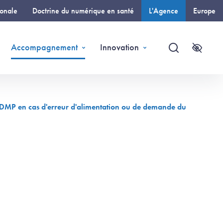
ionale
Doctrine du numérique en santé
L'Agence
Europe
(page courante)
Accompagnement
Innovation
Recherche
Accessi
DMP en cas d'erreur d'alimentation ou de demande du