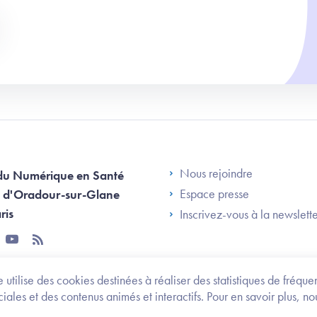
Footer Left AN
Nous rejoindre
du Numérique en Santé
Espace presse
 d'Oradour-sur-Glane
ris
Inscrivez-vous à la newslett
tter
youtube
rss
 utilise des cookies destinées à réaliser des statistiques de fréqu
les et des contenus animés et interactifs. Pour en savoir plus, no