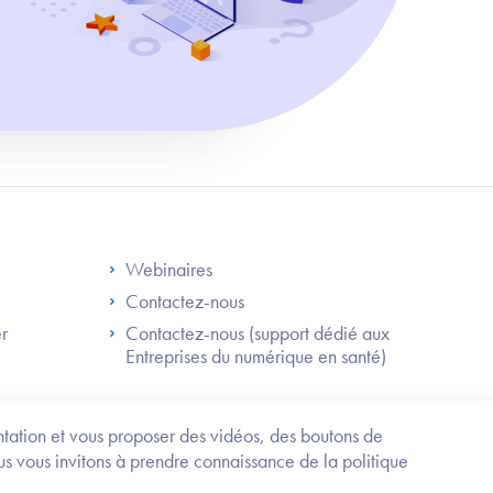
S
Footer Right ANS
Webinaires
Contactez-nous
er
Contactez-nous (support dédié aux
Entreprises du numérique en santé)
Besoin
d'être
guidé
entation et vous proposer des vidéos, des boutons de
?
us vous invitons à prendre connaissance de la politique
Trouvez
l'information