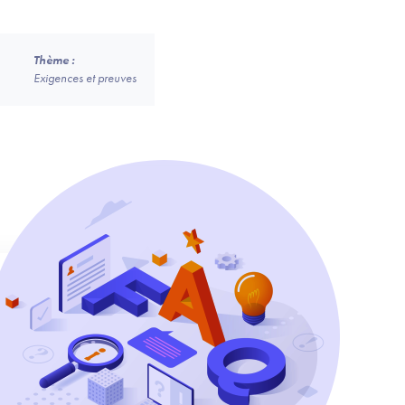
Thème :
Exigences et preuves