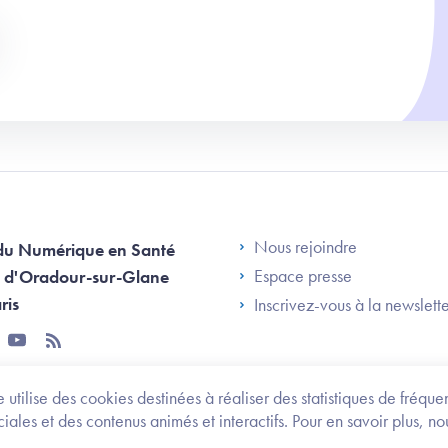
Footer Left AN
Nous rejoindre
du Numérique en Santé
Espace presse
 d'Oradour-sur-Glane
ris
Inscrivez-vous à la newslett
tter
youtube
rss
 utilise des cookies destinées à réaliser des statistiques de fréqu
les et des contenus animés et interactifs. Pour en savoir plus, no