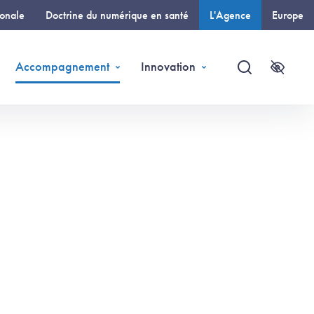
ionale
Doctrine du numérique en santé
L'Agence
Europe
(page courante)
Accompagnement
Innovation
Recherche
Accessi