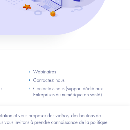
S
Footer Right ANS
Webinaires
Contactez-nous
er
Contactez-nous (support dédié aux
Entreprises du numérique en santé)
Besoin
d'être
guidé
entation et vous proposer des vidéos, des boutons de
?
us vous invitons à prendre connaissance de la politique
Trouvez
l'information