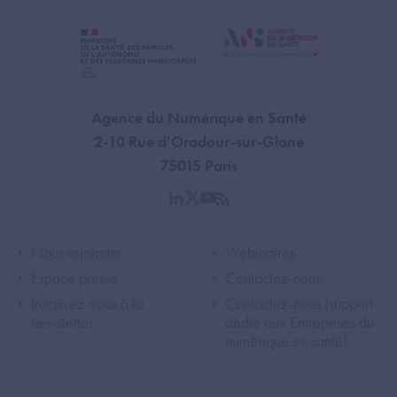
Agence du Numérique en Santé
2-10 Rue d'Oradour-sur-Glane
75015 Paris
linkedin
twitter
youtube
rss
Footer Left ANS
Footer Right A
Nous rejoindre
Webinaires
Espace presse
Contactez-nous
Inscrivez-vous à la
Contactez-nous (support
newsletter
dédié aux Entreprises du
numérique en santé)