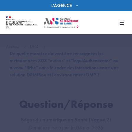
Panneau de gestion des cookies
L'AGENCE
Men
Accueil
FAQ
De quelle manière doivent être renseignées les
métadonnées XDS "author" et "legalAuthenticator" au
niveau "fiche" dans le cadre des interactions entre une
solution DRIMBox et l'environnement DMP ?
Question/Réponse
Ségur du numérique en Santé (Vague 2)
Dernière mise à jour le 04 mai 2026