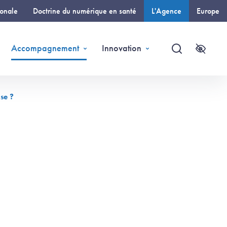
ionale
Doctrine du numérique en santé
L'Agence
Europe
(page courante)
Accompagnement
Innovation
Recherche
Accessi
se ?