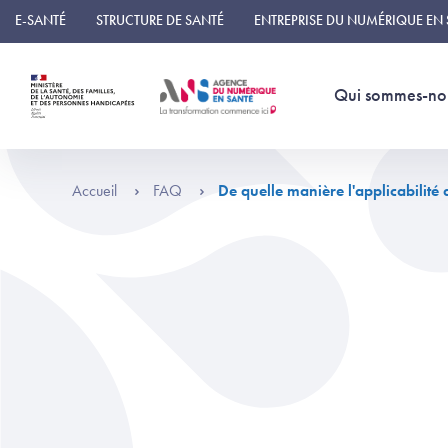
Panneau de gestion des cookies
E-SANTÉ
STRUCTURE DE SANTÉ
ENTREPRISE DU NUMÉRIQUE EN
Qui sommes-no
Accueil
FAQ
De quelle manière l'applicabili