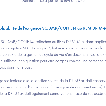
Dernière mise à jour le 16 février 2026
pplicabilité de l'exigence SC.DMP/CONF.14 au REM DRIM-M 
ce SC.DMP/CONF.14, rattachée au REM DRIM-M et donc applicab
homologation SEGUR vague 2, fait référence à une collecte de tr
le contexte de la gestion du cycle de vie d'un document. Cette e
l'utilisateur en question peut être compris comme une personne 
MBox dans notre cas).
xigence indique que la fonction source de la DRIMBox doit conserv
r les situations d'alimentation (mise à jour de document inclus).
de la DRIMBox doit également conserver une trace de ses accès 
.