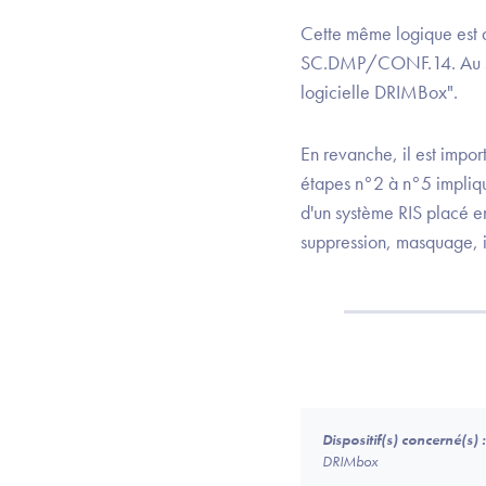
Cette même logique est a
SC.DMP/CONF.14. Au sein
logicielle DRIMBox".
En revanche, il est impor
étapes n°2 à n°5 impliqu
d'un système RIS placé e
suppression, masquage, i
Dispositif(s) concerné(s) :
DRIMbox