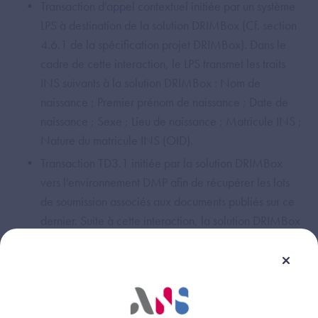
Transaction d'appel contextuel initiée par un système
LPS à destination de la solution DRIMBox (Cf. section
4.6.1 de la spécification projet DRIMBox). Dans le
cadre de cette interaction, le LPS transmet les traits
INS suivants à la solution DRIMBox : Nom de
naissance ; Premier prénom de naissance ; Date de
naissance ; Sexe ; Lieu de naissance ; Matricule INS ;
Nature du matricule INS (OID).
Transaction TD3.1 initiée par la solution DRIMBox
vers l'environnement DMP afin de récupérer les lots
de soumission associés aux documents publiés sur ce
dernier. Suite à cette interaction, la solution DRIMBox
récupère l'intégralité des traits INS associés au patient
ciblé (au travers des métadonnées "sourcePatientId" et
"sourcePatientInfo").