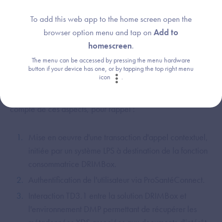
Ainsi, parmi l'exhaustivité des traits stricts INS, trois d'entre
eux ne peuvent être connus de la fonction consommatrice
To add this web app to the home screen open the
DRIMBox qu'à la suite d'une transaction TD3.1 vers le DMP
browser option menu and tap on
Add to
: Liste des prénoms de naissance ; Prénom utilisé ; Nom
homescreen
.
utilisé.
The menu can be accessed by pressing the menu hardware
button if your device has one, or by tapping the top right menu
icon
.
Par conséquent, le workflow associé au lancement de la
fonction consommatrice DRIMBox a été défini afin de tenir
compte de ces aspects, pour rappel :
Mise en oeuvre d'une transaction d'appel contextuel,
initiée par un système LPS à destination de la fonction
consommatrice DRIMBox.
Authentification de l'utilisateur via ProSantéConnect.
Interaction TD3.1 entre la solution DRIMBox et
l'environnement DMP permettant de récupérer les