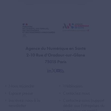
Agence du Numérique en Santé
2-10 Rue d'Oradour-sur-Glane
75015 Paris
linkedin
twitter
youtube
rss
Footer Left ANS
Footer Right A
Nous rejoindre
Webinaires
Espace presse
Contactez-nous
Inscrivez-vous à la
Contactez-nous (support
newsletter
dédié aux Entreprises du
numérique en santé)