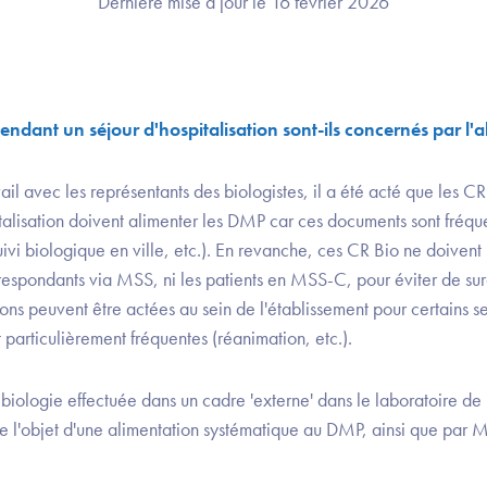
Dernière mise à jour le 16 février 2026
endant un séjour d'hospitalisation sont-ils concernés par l
ail avec les représentants des biologistes, il a été acté que les CR
talisation doivent alimenter les DMP car ces documents sont fréqu
uivi biologique en ville, etc.). En revanche, ces CR Bio ne doivent
espondants via MSS, ni les patients en MSS-C, pour éviter de surc
ions peuvent être actées au sein de l'établissement pour certains s
t particulièrement fréquentes (réanimation, etc.).
biologie effectuée dans un cadre 'externe' dans le laboratoire de
faire l'objet d'une alimentation systématique au DMP, ainsi que pa