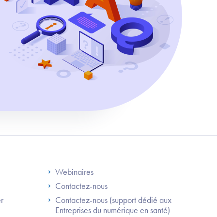
S
Footer Right ANS
Webinaires
Contactez-nous
er
Contactez-nous (support dédié aux
Entreprises du numérique en santé)