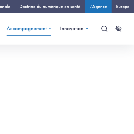
ionale
Doctrine du numérique en santé
L'Agence
Europe
(page courante)
Accompagnement
Innovation
Recherche
Accessi