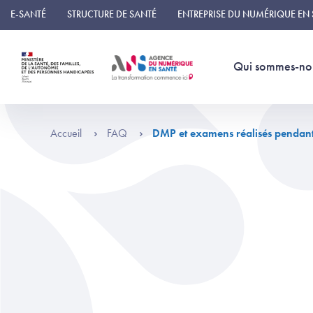
Panneau de gestion des cookies
E-SANTÉ
STRUCTURE DE SANTÉ
ENTREPRISE DU NUMÉRIQUE EN
Qui sommes-no
Accueil
FAQ
DMP et examens réalisés pendant 