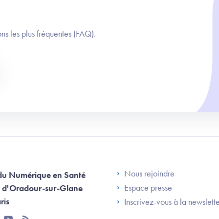
ns les plus fréquentes (FAQ).
Footer Left AN
Nous rejoindre
du Numérique en Santé
Espace presse
 d'Oradour-sur-Glane
ris
Inscrivez-vous à la newslett