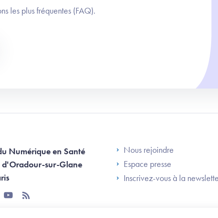
ns les plus fréquentes (FAQ).
Footer Left AN
Nous rejoindre
du Numérique en Santé
Espace presse
 d'Oradour-sur-Glane
ris
Inscrivez-vous à la newslett
tter
youtube
rss