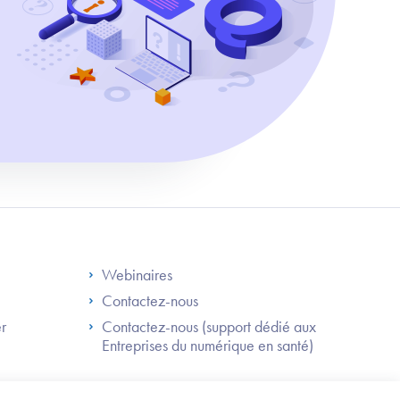
S
Footer Right ANS
Webinaires
Contactez-nous
er
Contactez-nous (support dédié aux
Entreprises du numérique en santé)
Besoin
d'être