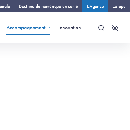
ionale
Doctrine du numérique en santé
L'Agence
Europe
(page courante)
Accompagnement
Innovation
Recherche
Accessi