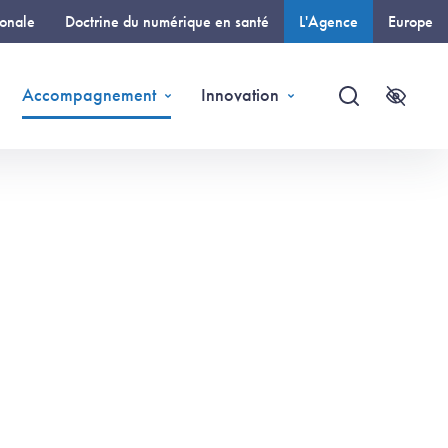
ionale
Doctrine du numérique en santé
L'Agence
Europe
(page courante)
Accompagnement
Innovation
Recherche
Accessi