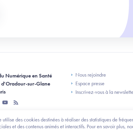
Footer Left AN
Nous rejoindre
du Numérique en Santé
Espace presse
 d'Oradour-sur-Glane
ris
Inscrivez-vous à la newslett
tter
youtube
rss
 utilise des cookies destinées à réaliser des statistiques de fréqu
les et des contenus animés et interactifs. Pour en savoir plus, no