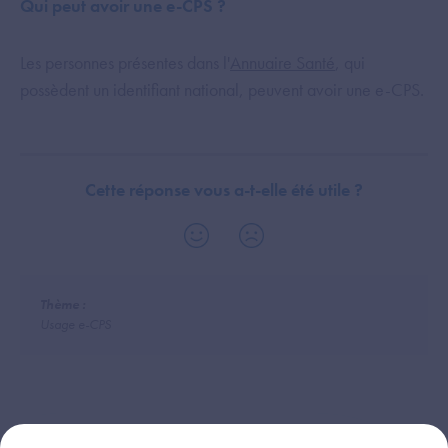
Qui peut avoir une e-CPS ?
Les personnes présentes dans l'
Annuaire Santé
, qui
possèdent un identifiant national, peuvent avoir une e-CPS.
Cette réponse vous a-t-elle été utile ?
Thème :
Usage e-CPS