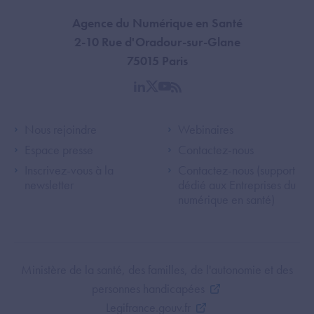
Agence du Numérique en Santé
2-10 Rue d'Oradour-sur-Glane
75015 Paris
linkedin
twitter
youtube
rss
Footer Left ANS
Footer Right A
Nous rejoindre
Webinaires
Espace presse
Contactez-nous
Inscrivez-vous à la
Contactez-nous (support
newsletter
dédié aux Entreprises du
numérique en santé)
Footer Bottom ANS
Ministère de la santé, des familles, de l'autonomie et des
personnes handicapées
Legifrance.gouv.fr