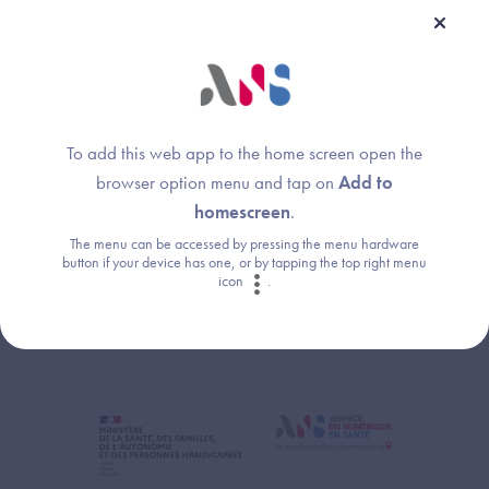
Une question ?
Retrouvez les réponses aux questions les
plus fréquentes (FAQ).
To add this web app to the home screen open the
browser option menu and tap on
Add to
Consultez la FAQ
homescreen
.
The menu can be accessed by pressing the menu hardware
button if your device has one, or by tapping the top right menu
icon
.