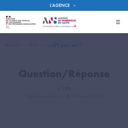
Panneau de gestion des cookies
L'AGENCE
Men
Accueil
FAQ
e-CPS pour qui ?
Question/Réponse
e-CPS
Dernière mise à jour le 16 février 2026