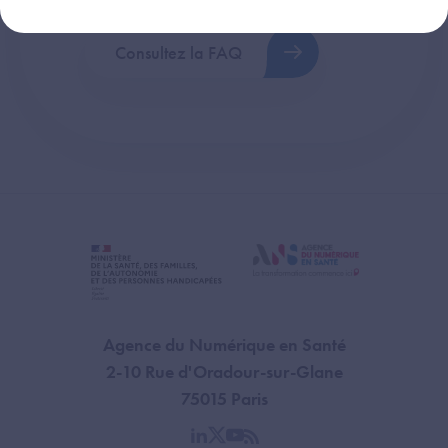
Consultez la FAQ
Agence du Numérique en Santé
2-10 Rue d'Oradour-sur-Glane
75015 Paris
linkedin
twitter
youtube
rss