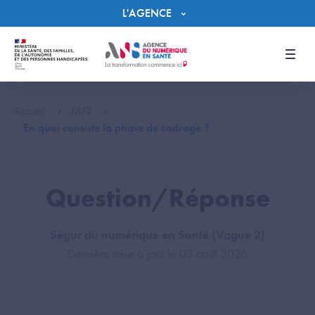
Panneau de gestion des cookies
L'AGENCE
Men
Accueil
FAQ
En quoi consiste la phase de cadrage ?
Question/Réponse
Ségur du numérique en Santé (Vague 2)
Dernière mise à jour le 03 août 2026