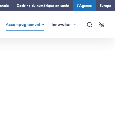
ionale
Doctrine du numérique en santé
L'Agence
Europe
(page courante)
Accompagnement
Innovation
Recherche
Accessi