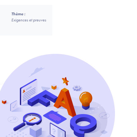
Thème :
Exigences et preuves