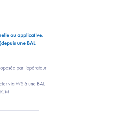
lle ou applicative.
(depuis une BAL
roposée par l'opérateur
ecter via WS à une BAL
n SCM.