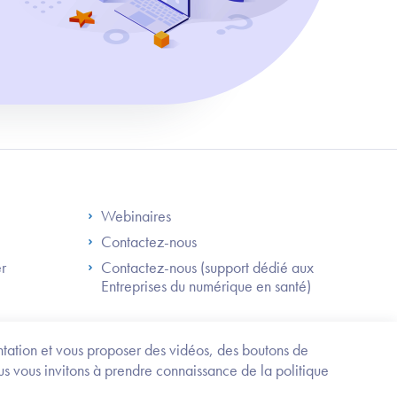
S
Footer Right ANS
Webinaires
Contactez-nous
er
Contactez-nous (support dédié aux
Entreprises du numérique en santé)
Besoin
d'être
guidé
entation et vous proposer des vidéos, des boutons de
?
us vous invitons à prendre connaissance de la politique
Trouvez
l'information