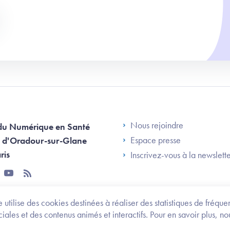
Footer Left AN
Nous rejoindre
du Numérique en Santé
Espace presse
 d'Oradour-sur-Glane
ris
Inscrivez-vous à la newslett
tter
youtube
rss
 utilise des cookies destinées à réaliser des statistiques de fréqu
les et des contenus animés et interactifs. Pour en savoir plus, no