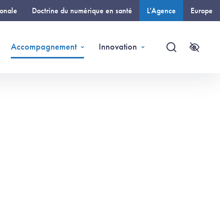
ionale
Doctrine du numérique en santé
L'Agence
Europe
(page courante)
Accompagnement
Innovation
Recherche
Accessi