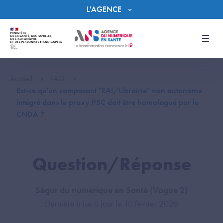
Panneau de gestion des cookies
L'AGENCE
Men
Accueil
FAQ
Est-ce qu'un composant "EAI/Librairie" non autonome
intégré dans le proxy PSC doit être homologué par le
CNDA ?
Question/Réponse
Ségur du numérique en Santé (Vague 2)
Dernière mise à jour le 16 février 2026