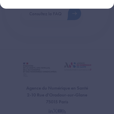
Consultez la FAQ
Agence du Numérique en Santé
2-10 Rue d'Oradour-sur-Glane
75015 Paris
linkedin
twitter
youtube
rss