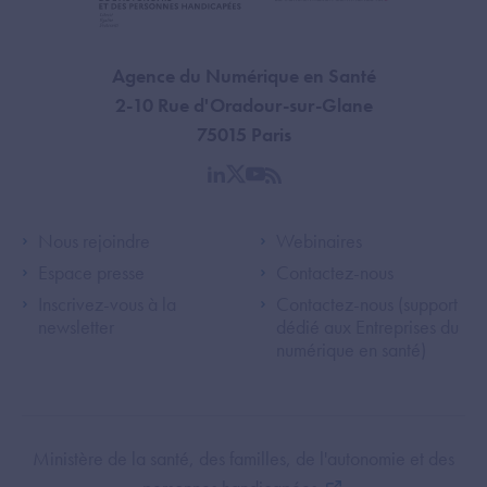
Agence du Numérique en Santé
2-10 Rue d'Oradour-sur-Glane
75015 Paris
linkedin
twitter
youtube
rss
Footer Left ANS
Footer Right A
Nous rejoindre
Webinaires
Espace presse
Contactez-nous
Inscrivez-vous à la
Contactez-nous (support
newsletter
dédié aux Entreprises du
numérique en santé)
Footer Bottom ANS
Ministère de la santé, des familles, de l'autonomie et des