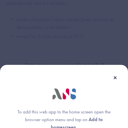
internationale sont les suivantes :
rendre obligation l’option merge (pour la fusion de
deux patients, si nécessaire) ;
remplir les 5 traits associés à l’INS.
Cette réponse vous a-t-elle été utile ?
Thème :
INS
To add this web app to the home screen open the
browser option menu and tap on
Add to
homescreen
.