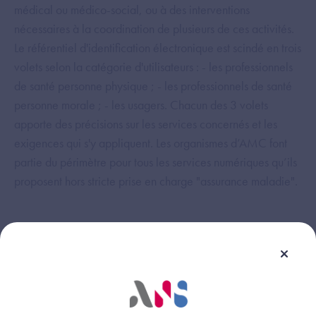
médical ou médico-social, ou à des interventions
nécessaires à la coordination de plusieurs de ces activités.
Le référentiel d'identification électronique est scindé en trois
volets selon la catégorie d'utilisateurs : - les professionnels
de santé personne physique ; - les professionnels de santé
personne morale ; - les usagers. Chacun des 3 volets
apporte des précisions sur les services concernés et les
exigences qui s'y appliquent. Les organismes d’AMC font
partie du périmètre pour tous les services numériques qu’ils
proposent hors stricte prise en charge "assurance maladie".
Cette réponse vous a-t-elle été utile ?