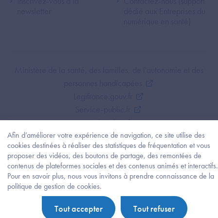
Inscrivez-vous à la
Contactez-nous (support
newsletter
dédié aux Entreprises du
numérique en santé)
Footer Bottom ANS
Ministère de la santé, des familles, de l'autonomie et des
personnes handicapées
Legifrance.gouv.fr
Service-public.fr
Mentions légales
Afin d’améliorer votre expérience de navigation, ce site utilise des
Politique de protection des données personnelles
cookies destinées à réaliser des statistiques de fréquentation et vous
Politique de gestion de cookies
proposer des vidéos, des boutons de partage, des remontées de
Gestion des cookies
contenus de plateformes sociales et des contenus animés et interactifs.
Plan du site
Pour en savoir plus, nous vous invitons à prendre connaissance de la
Besoi
politique de gestion de cookies.
Accessibilité : partiellement conforme
d'être
guidé
Tout accepter
Tout refuser
?