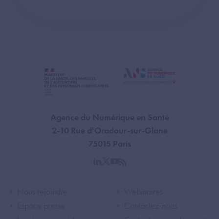
Agence du Numérique en Santé
2-10 Rue d'Oradour-sur-Glane
75015 Paris
linkedin
twitter
youtube
rss
Footer Left ANS
Footer Right A
Nous rejoindre
Webinaires
Espace presse
Contactez-nous