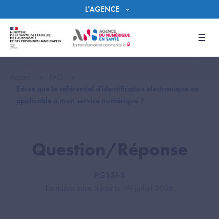
Panneau de gestion des cookies
L'AGENCE
Men
Accueil
FAQ
Est-ce que le référentiel d'identification électronique est
applicable à mon service numérique ?
Question/Réponse
PGSSI-S
Dernière mise à jour le 29 juillet 2026