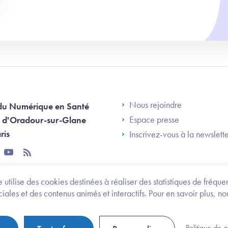
Footer Left AN
Nous rejoindre
du Numérique en Santé
Espace presse
 d'Oradour-sur-Glane
ris
Inscrivez-vous à la newslett
tter
youtube
rss
 utilise des cookies destinées à réaliser des statistiques de fréqu
les et des contenus animés et interactifs. Pour en savoir plus, no
onomie et des personnes handicapées
Legifrance.gouv.fr
Politique de 