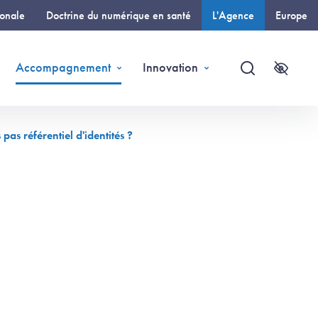
ionale
Doctrine du numérique en santé
L'Agence
Europe
(page courante)
Accompagnement
Innovation
Recherche
Accessi
as référentiel d'identités ?