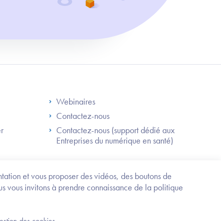
S
Footer Right ANS
Webinaires
Contactez-nous
er
Contactez-nous (support dédié aux
Entreprises du numérique en santé)
Besoin
d'être
guidé
entation et vous proposer des vidéos, des boutons de
?
us vous invitons à prendre connaissance de la politique
Trouvez
l'information
ou
Service-public.fr
Mentions légales
la
gestion des cookies