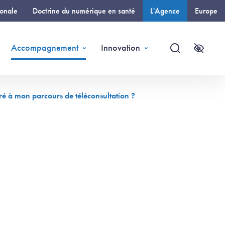
ionale
Doctrine du numérique en santé
L'Agence
Europe
(page courante)
Accompagnement
Innovation
Recherche
Accessi
gré à mon parcours de téléconsultation ?