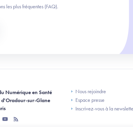
ns les plus fréquentes (FAQ).
Footer Left AN
Nous rejoindre
du Numérique en Santé
Espace presse
 d'Oradour-sur-Glane
ris
Inscrivez-vous à la newslett
tter
youtube
rss