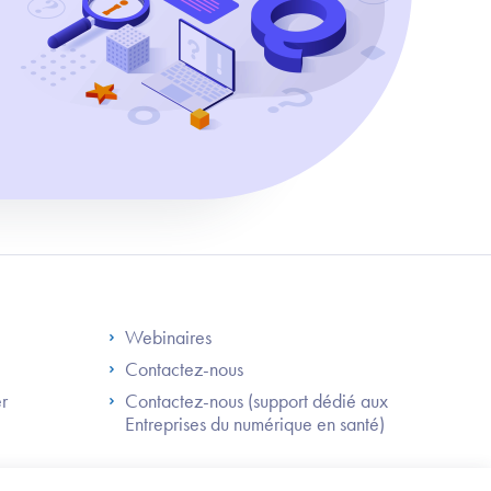
S
Footer Right ANS
Webinaires
Contactez-nous
er
Contactez-nous (support dédié aux
Entreprises du numérique en santé)
Besoin
d'être