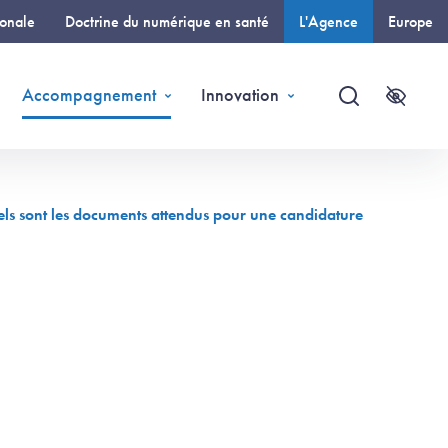
ionale
Doctrine du numérique en santé
L'Agence
Europe
(page courante)
Accompagnement
Innovation
Recherche
Accessi
Quels sont les documents attendus pour une candidature