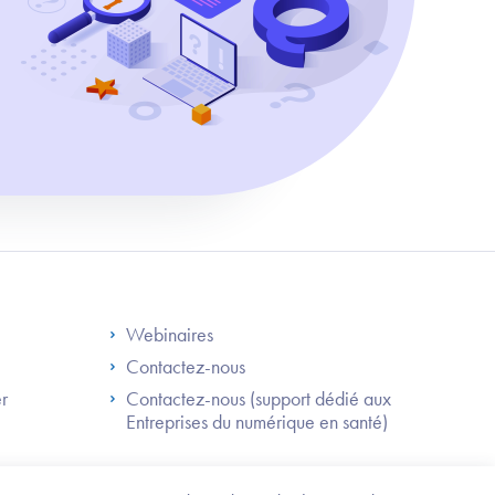
S
Footer Right ANS
Webinaires
Contactez-nous
er
Contactez-nous (support dédié aux
Entreprises du numérique en santé)
Besoin
d'être
guidé