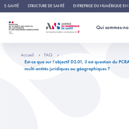
Panneau de gestion des cookies
E-SANTÉ
STRUCTURE DE SANTÉ
ENTREPRISE DU NUMÉRIQUE EN
Qui sommes-no
Accueil
FAQ
Est-ce que sur l’objectif D2.01, il est question du P
multi-entités juridiques ou géographiques ?