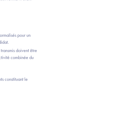
formalisés pour un
idat.
 transmis doivent être
ctivité combinée du
s constituant le