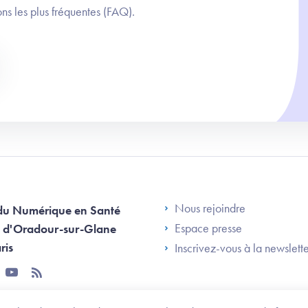
ns les plus fréquentes (FAQ).
Footer Left AN
Nous rejoindre
du Numérique en Santé
Espace presse
 d'Oradour-sur-Glane
ris
Inscrivez-vous à la newslett
tter
youtube
rss