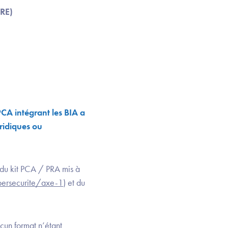
aRE)
PCA intégrant les BIA a
ridiques ou
n du kit PCA / PRA mis à
ybersecurite/axe-1
) et du
cun format n’étant