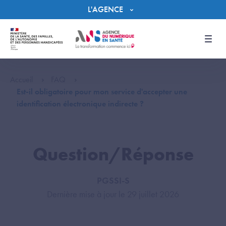
Panneau de gestion des cookies
L'AGENCE
Men
Accueil
FAQ
Est-il obligatoire pour mon service d'accepter une
identification électronique indirecte ?
Question/Réponse
PGSSI-S
Dernière mise à jour le 29 juillet 2026