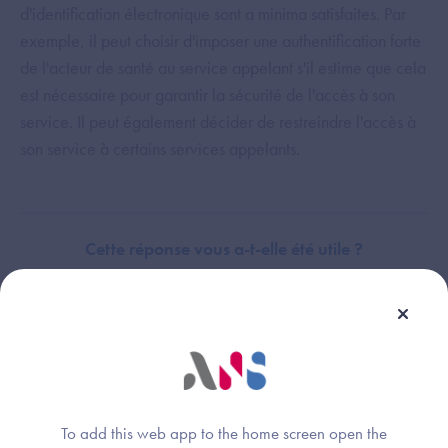
d'identification électronique sont a minima satisfaites. Par
exemple, il peut choisir d'imposer une authentification forte
de l'acteur de santé au service appelant s'il estime que cela
est nécessaire pour garantir la sécurité de l'accès à son
service. Il peut également décider de restreindre l'accès à
son service à certains services appelants.
Cette réponse vous a-t-elle été utile ?
Thème :
Identification électronique indirecte
Identification électronique des usagers/patients
Identification électronique des structures de santé (ASPM)
To add this web app to the home screen open the
Identification électronique des professionnels de santé (ASPP)