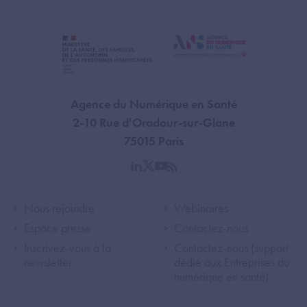
Agence du Numérique en Santé
2-10 Rue d'Oradour-sur-Glane
75015 Paris
linkedin
twitter
youtube
rss
Footer Left ANS
Footer Right A
Nous rejoindre
Webinaires
Espace presse
Contactez-nous
Inscrivez-vous à la
Contactez-nous (support
newsletter
dédié aux Entreprises du
numérique en santé)