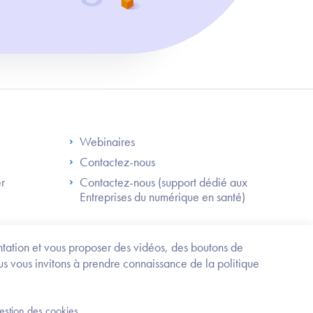
S
Footer Right ANS
Webinaires
Contactez-nous
er
Contactez-nous (support dédié aux
Entreprises du numérique en santé)
Besoin
d'être
guidé
entation et vous proposer des vidéos, des boutons de
?
us vous invitons à prendre connaissance de la politique
Trouvez
l'information
ou
Service-public.fr
Mentions légales
la
gestion des cookies