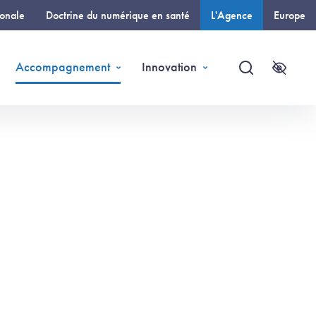
ionale
Doctrine du numérique en santé
L'Agence
Europe
(page courante)
Accompagnement
Innovation
Recherche
Accessi