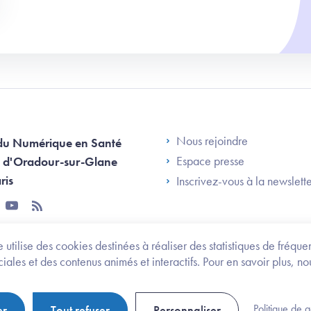
Footer Left AN
Nous rejoindre
du Numérique en Santé
Espace presse
 d'Oradour-sur-Glane
ris
Inscrivez-vous à la newslett
tter
youtube
rss
 utilise des cookies destinées à réaliser des statistiques de fréqu
les et des contenus animés et interactifs. Pour en savoir plus, no
onomie et des personnes handicapées
Legifrance.gouv.fr
Politique de 
er
Tout refuser
Personnaliser