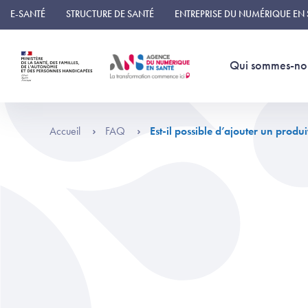
Panneau de gestion des cookies
E-SANTÉ
STRUCTURE DE SANTÉ
ENTREPRISE DU NUMÉRIQUE EN
Qui sommes-no
Accueil
FAQ
Est-il possible d’ajouter un produ